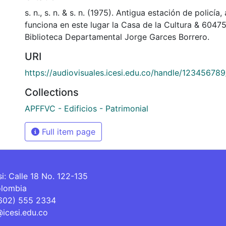
s. n., s. n. & s. n. (1975). Antigua estación de policía
funciona en este lugar la Casa de la Cultura & 6047
Biblioteca Departamental Jorge Garces Borrero.
URI
https://audiovisuales.icesi.edu.co/handle/12345678
Collections
APFFVC - Edificios - Patrimonial
Full item page
si: Calle 18 No. 122-135
olombia
(602) 555 2334
@icesi.edu.co