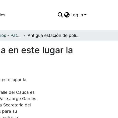
ics
Log In
APFFVC - Edificios - Patrimonial
Antigua estación de policía, actualmente funciona en este lugar la Casa de la Cultura
a en este lugar la
 este lugar la
Valle del Cauca es
Valle Jorge Garcés
a Secretaria del
s para su
 entre la