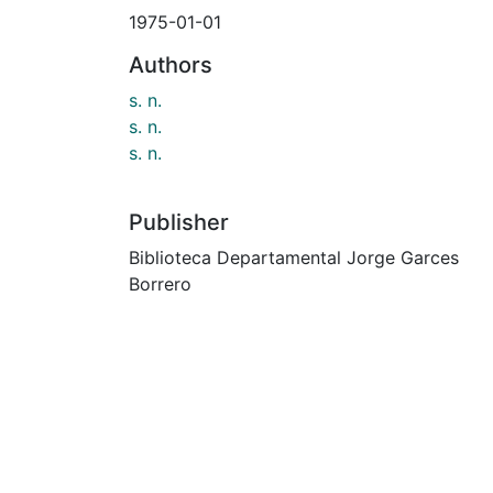
1975-01-01
Authors
s. n.
s. n.
s. n.
Publisher
Biblioteca Departamental Jorge Garces
Borrero