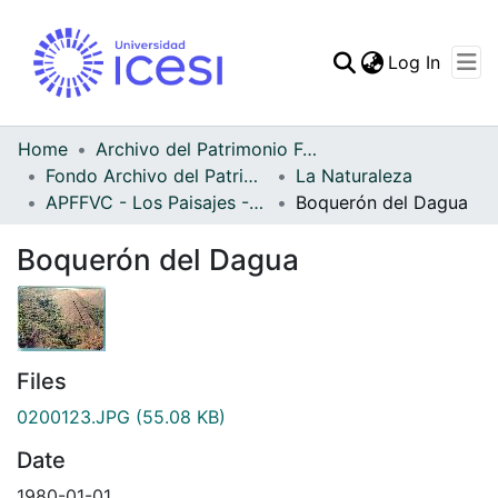
(curren
Log In
Communities & Collec
All of DSpace
Home
Archivo del Patrimonio Fotográfico y Fílmico del Valle del Cauca
Fondo Archivo del Patrimonio Fotográfico y Fílmico del Valle del Cauca
La Naturaleza
Statistics
APFFVC - Los Paisajes - Patrimonial
Boquerón del Dagua
Boquerón del Dagua
Files
0200123.JPG
(55.08 KB)
Date
1980-01-01