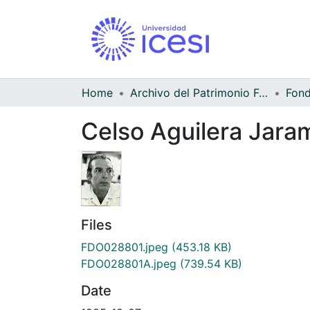
Home
Archivo del Patrimonio Fotográfico y Fílmico del Valle del Cauca
Celso Aguilera Jaram
Files
FDO028801.jpeg
(453.18 KB)
FDO028801A.jpeg
(739.54 KB)
Date