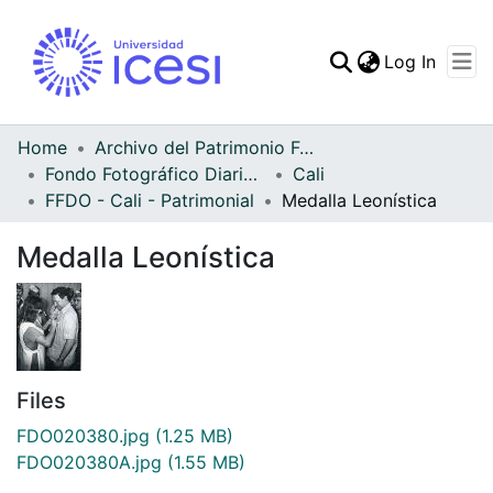
(curren
Log In
Communities & Collec
All of DSpace
Home
Archivo del Patrimonio Fotográfico y Fílmico del Valle del Cauca
Fondo Fotográfico Diario Occidente
Cali
Statistics
FFDO - Cali - Patrimonial
Medalla Leonística
Medalla Leonística
Files
FDO020380.jpg
(1.25 MB)
FDO020380A.jpg
(1.55 MB)