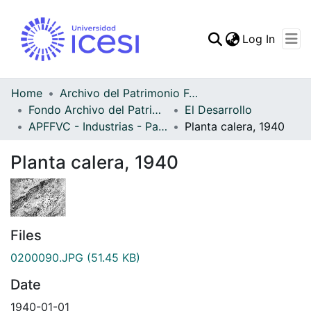
(curren
Log In
Communities & Collec
All of DSpace
Home
Archivo del Patrimonio Fotográfico y Fílmico del Valle del Cauca
Fondo Archivo del Patrimonio Fotográfico y Fílmico del Valle del Cauca
El Desarrollo
Statistics
APFFVC - Industrias - Patrimonial
Planta calera, 1940
Planta calera, 1940
Files
0200090.JPG
(51.45 KB)
Date
1940-01-01