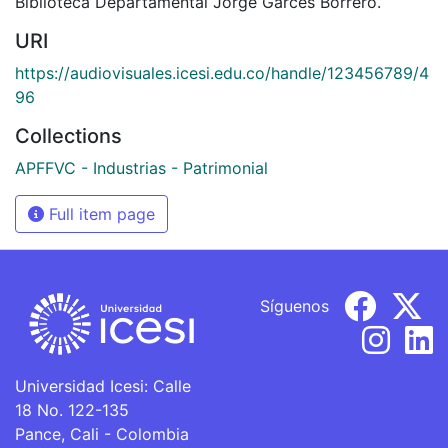
Biblioteca Departamental Jorge Garces Borrero.
URI
https://audiovisuales.icesi.edu.co/handle/123456789/4
96
Collections
APFFVC - Industrias - Patrimonial
Full item page
Síguenos
Universidad Icesi: Calle
18 No. 122-135
Pance, Cali - Colombia