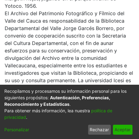
Yotoco. 1956.
El Archivo del Patrimonio Fotográfico y Fílmico del
Valle del Cauca es responsabilidad de la Biblioteca
Departamental del Valle Jorge Garcés Borrero, por
convenio de cooperación suscrito con la Secretaria
del Cultura Departamental, con el fin de aunar
esfuerzos para su conservación, preservación y
divulgación del Archivo entre la comunidad
Vallecaucana, especialmente entre los estudiantes e
investigadores que visitan la Biblioteca, propiciando el
su uso y consulta permanente. La universidad Icesi es
un colaborador en el proceso de difusión, facilitando
Recopilamos y procesamos su información personal para los
la tecnología que permite la consulta de las imágenes.
siguientes propósitos:
Autenticación, Preferencias,
Reconocimiento y Estadísticas
.
Click on the image to open the gallery.
Para obtener más información, lea nuestra
política de
Citation
privacidad
.
s. n., s. n. & s. n. (1956). Margoth Rojas, jugando en el
Personalizar
Rechazar
Aceptar
parque infantil de Yotoco & 603815. YOTOCO: