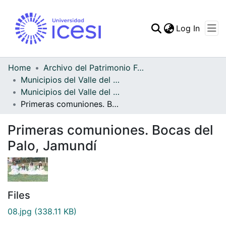
(curren
Log In
Communities & Collec
All of DSpace
Home
Archivo del Patrimonio Fotográfico y Fílmico del Valle del Cauca
Municipios del Valle del Cauca
Statistics
Municipios del Valle del Cauca
Primeras comuniones. Bocas del Palo, Jamundí
Primeras comuniones. Bocas del
Palo, Jamundí
Files
08.jpg
(338.11 KB)