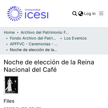
(curren
Log In
Communities & Collec
All of DSpace
Home
Archivo del Patrimonio Fotográfico y Fílmico del Valle del Cauca
Fondo Archivo del Patrimonio Fotográfico y Fílmico del Valle del Cauca
Los Eventos
Statistics
APFFVC - Ceremonias - Patrimonial
Noche de elección de la Reina Nacional del Café
Noche de elección de la Reina
Nacional del Café
Files