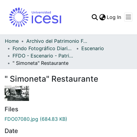
(curren
Log In
Communities & Collec
All of DSpace
Home
Archivo del Patrimonio Fotográfico y Fílmico del Valle del Cauca
Fondo Fotográfico Diario Occidente
Escenario
Statistics
FFDO - Escenario - Patrimonial
" Simoneta" Restaurante
" Simoneta" Restaurante
Files
FDO07080.jpg
(684.83 KB)
Date