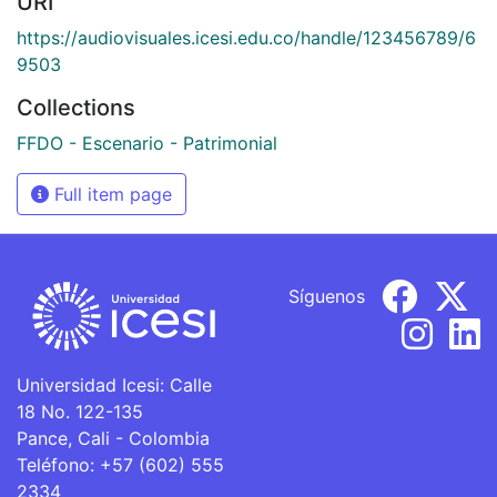
URI
https://audiovisuales.icesi.edu.co/handle/123456789/6
9503
Collections
FFDO - Escenario - Patrimonial
Full item page
Síguenos
Universidad Icesi: Calle
18 No. 122-135
Pance, Cali - Colombia
Teléfono: +57 (602) 555
2334