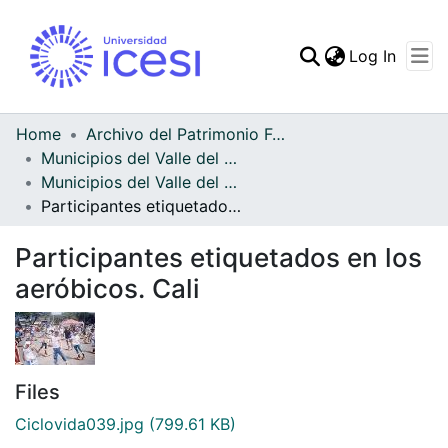
(curren
Log In
Communities & Collec
All of DSpace
Home
Archivo del Patrimonio Fotográfico y Fílmico del Valle del Cauca
Municipios del Valle del Cauca
Statistics
Municipios del Valle del Cauca
Participantes etiquetados en los aeróbicos. Cali
Participantes etiquetados en los
aeróbicos. Cali
Files
Ciclovida039.jpg
(799.61 KB)