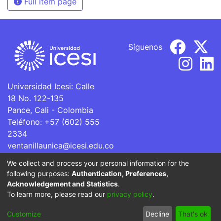
Full item page
Síguenos
Universidad Icesi: Calle
18 No. 122-135
Pance, Cali - Colombia
Teléfono: +57 (602) 555
2334
ventanillaunica@icesi.edu.co
We collect and process your personal information for the
La Universidad Icesi es una Institución de Educación
following purposes:
Authentication, Preferences,
Superior que se encuentra sujeta a inspección y vigilancia
Acknowledgement and Statistics
.
por parte del Ministerio de Educación Nacional.
To learn more, please read our
privacy policy
.
Cookie
Privacy
End User
Send
Customize
Decline
That's ok