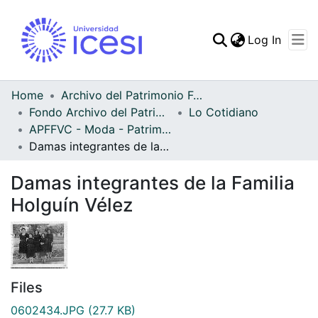
(curren
Log In
Communities & Collec
All of DSpace
Home
Archivo del Patrimonio Fotográfico y Fílmico del Valle del Cauca
Fondo Archivo del Patrimonio Fotográfico y Fílmico del Valle del Cauca
Lo Cotidiano
Statistics
APFFVC - Moda - Patrimonial
Damas integrantes de la Familia Holguín Vélez
Damas integrantes de la Familia
Holguín Vélez
Files
0602434.JPG
(27.7 KB)