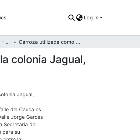
ics
Log In
APFFVC - Inmigración - Patrimonial
Carroza utilizada como medio de transporte por la colonia Jagual, Corinto, Cauca
a colonia Jagual,
olonia Jagual,
Valle del Cauca es
Valle Jorge Garcés
a Secretaria del
s para su
 entre la