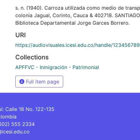
s. n. (1940). Carroza utilizada como medio de transp
colonia Jagual, Corinto, Cauca & 402718. SANTIAGO
Biblioteca Departamental Jorge Garces Borrero.
URI
https://audiovisuales.icesi.edu.co/handle/12345678
Collections
APFFVC - Inmigración - Patrimonial
Full item page
si: Calle 18 No. 122-135
olombia
(602) 555 2334
@icesi.edu.co