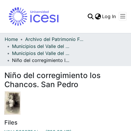
(curren
Log In
Communities & Collec
All of DSpace
Home
Archivo del Patrimonio Fotográfico y Fílmico del Valle del Cauca
Municipios del Valle del Cauca
Statistics
Municipios del Valle del Cauca
Niño del corregimiento los Chancos. San Pedro
Niño del corregimiento los
Chancos. San Pedro
Files