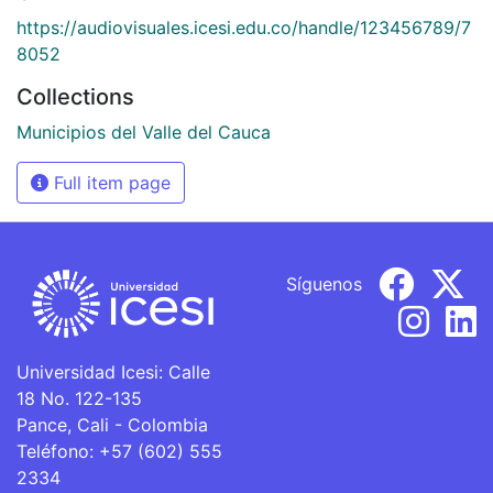
https://audiovisuales.icesi.edu.co/handle/123456789/7
8052
Collections
Municipios del Valle del Cauca
Full item page
Síguenos
Universidad Icesi: Calle
18 No. 122-135
Pance, Cali - Colombia
Teléfono: +57 (602) 555
2334