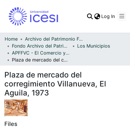
(curren
Log In
Communities & Collec
All of DSpace
Home
Archivo del Patrimonio Fotográfico y Fílmico del Valle del Cauca
Fondo Archivo del Patrimonio Fotográfico y Fílmico del Valle del Cauca
Los Municipios
Statistics
APFFVC - El Comercio y las Haciendas - Patrimonial
Plaza de mercado del corregimiento Villanueva, El Aguila, 1973
Plaza de mercado del
corregimiento Villanueva, El
Aguila, 1973
Files