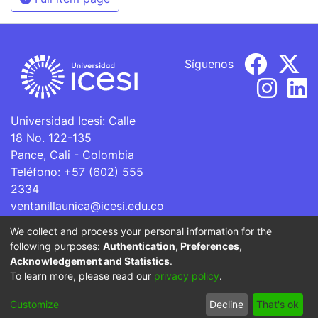
Síguenos
Universidad Icesi: Calle
18 No. 122-135
Pance, Cali - Colombia
Teléfono: +57 (602) 555
2334
ventanillaunica@icesi.edu.co
We collect and process your personal information for the
La Universidad Icesi es una Institución de Educación
following purposes:
Authentication, Preferences,
Superior que se encuentra sujeta a inspección y vigilancia
Acknowledgement and Statistics
.
por parte del Ministerio de Educación Nacional.
To learn more, please read our
privacy policy
.
Cookie
Privacy
End User
Send
Customize
Decline
That's ok
settings
policy
Agreement
Feedback