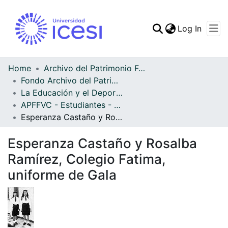
(curren
Log In
Communities & Collec
All of DSpace
Home
Archivo del Patrimonio Fotográfico y Fílmico del Valle del Cauca
Fondo Archivo del Patrimonio Fotográfico y Fílmico del Valle del Cauca
Statistics
La Educación y el Deporte
APFFVC - Estudiantes - Patrimonial
Esperanza Castaño y Rosalba Ramírez, Colegio Fatima, uniforme de Gala
Esperanza Castaño y Rosalba
Ramírez, Colegio Fatima,
uniforme de Gala