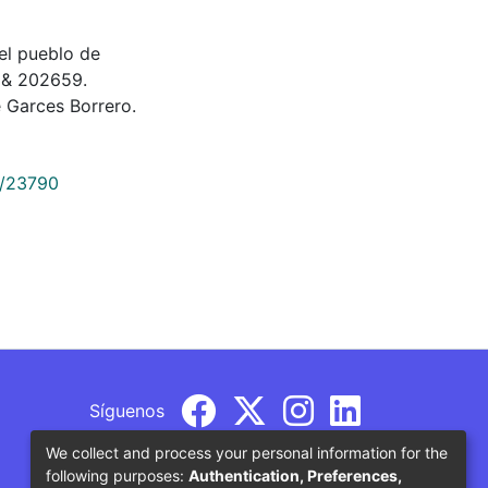
el pueblo de
 & 202659.
 Garces Borrero.
9/23790
Síguenos
We collect and process your personal information for the
following purposes:
Authentication, Preferences,