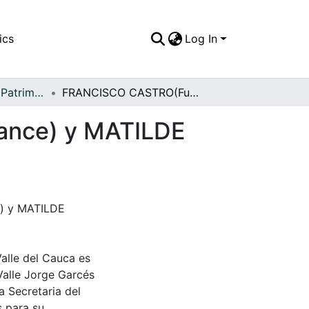
ics
Log In
APFFVC - Amor - Patrimonial
FRANCISCO CASTRO(Fundador del pueblo de Pance) y MATILDE MEDINA, el día de su matrimonio
ance) y MATILDE
) y MATILDE
Valle del Cauca es
Valle Jorge Garcés
a Secretaria del
s para su