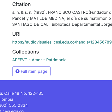
Citation
s. n. & s. n. (1932). FRANCISCO CASTRO(Fundador d
Pance) y MATILDE MEDINA, el día de su matrimonio
SANTIAGO DE CALI: Biblioteca Departamental Jorge
URI
https://audiovisuales.icesi.edu.co/handle/12345678
Collections
APFFVC - Amor - Patrimonial
Full item page
si: Calle 18 No. 122-135
olombia
(602) 555 2334
@icesi.edu.co