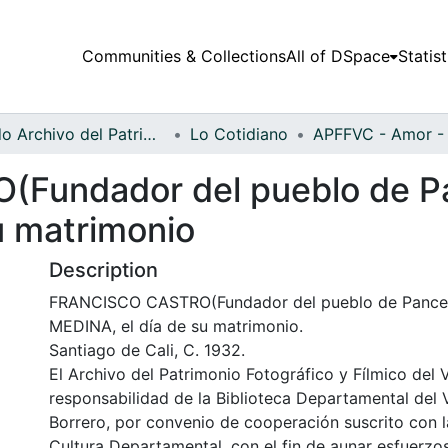
Communities & Collections
All of DSpace
Statist
Fondo Archivo del Patrimonio Fotográfico y Fílmico del Valle del Cauca
Lo Cotidiano
Fundador del pueblo de P
u matrimonio
Description
FRANCISCO CASTRO(Fundador del pueblo de Pance
MEDINA, el día de su matrimonio.
Santiago de Cali, C. 1932.
El Archivo del Patrimonio Fotográfico y Fílmico del 
responsabilidad de la Biblioteca Departamental del 
Borrero, por convenio de cooperación suscrito con l
Cultura Departamental, con el fin de aunar esfuerzo