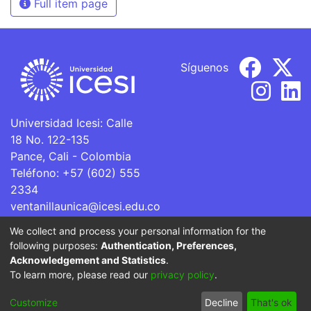
Full item page
Síguenos
Universidad Icesi: Calle
18 No. 122-135
Pance, Cali - Colombia
Teléfono: +57 (602) 555
2334
ventanillaunica@icesi.edu.co
We collect and process your personal information for the
La Universidad Icesi es una Institución de Educación
following purposes:
Authentication, Preferences,
Superior que se encuentra sujeta a inspección y vigilancia
Acknowledgement and Statistics
.
por parte del Ministerio de Educación Nacional.
To learn more, please read our
privacy policy
.
Cookie
Privacy
End User
Send
Customize
Decline
That's ok