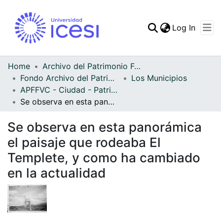
(curren
Log In
Communities & Collec
All of DSpace
Home
Archivo del Patrimonio Fotográfico y Fílmico del Valle del Cauca
Fondo Archivo del Patrimonio Fotográfico y Fílmico del Valle del Cauca
Los Municipios
Statistics
APFFVC - Ciudad - Patrimonial
Se observa en esta panorámica el paisaje que rodeaba El Templete, y como ha cambiado en la actualidad
Se observa en esta panorámica
el paisaje que rodeaba El
Templete, y como ha cambiado
en la actualidad