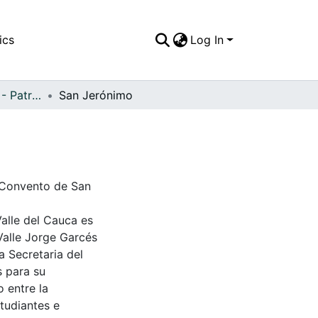
ics
Log In
APFFVC - Pinturas - Patrimonial
San Jerónimo
. Convento de San
Valle del Cauca es
Valle Jorge Garcés
a Secretaria del
s para su
 entre la
tudiantes e