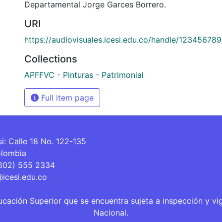
Departamental Jorge Garces Borrero.
URI
https://audiovisuales.icesi.edu.co/handle/12345678
Collections
APFFVC - Pinturas - Patrimonial
Full item page
si: Calle 18 No. 122-135
olombia
(602) 555 2334
@icesi.edu.co
ucación Superior que se encuentra sujeta a inspección y vi
Nacional.