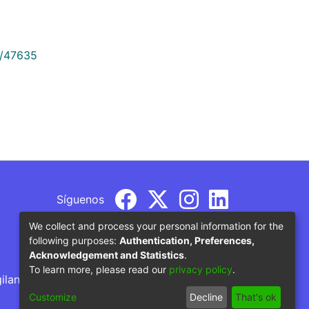
9/47635
Síguenos
We collect and process your personal information for the
following purposes:
Authentication, Preferences,
Acknowledgement and Statistics
.
To learn more, please read our
privacy policy
.
gilancia por parte del Ministerio de Educación
Customize
Decline
That's ok