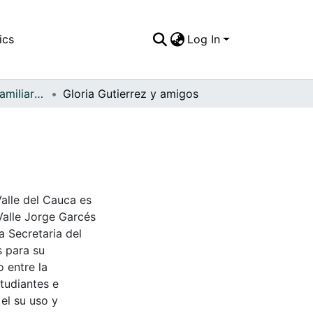
ics
Log In
APFFVC - Fotos Familiares - Patrimonial
Gloria Gutierrez y amigos
Valle del Cauca es
Valle Jorge Garcés
a Secretaria del
s para su
 entre la
tudiantes e
 el su uso y