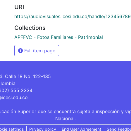
URI
https://audiovisuales.icesi.edu.co/handle/12345678
Collections
APFFVC - Fotos Familiares - Patrimonial
Full item page
si: Calle 18 No. 122-135
olombia
(602) 555 2334
@icesi.edu.co
ucación Superior que se encuentra sujeta a inspección y vi
Nacional.
okie settings
Privacy policy
End User Agreement
Send Feedb