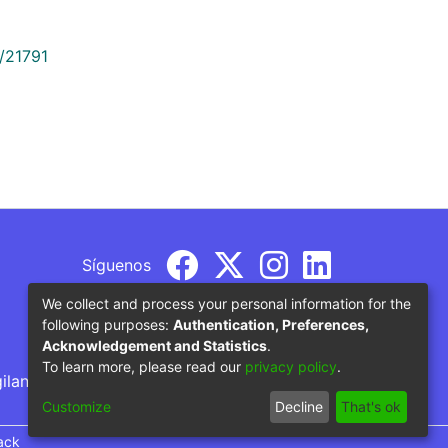
9/21791
Síguenos
We collect and process your personal information for the
following purposes:
Authentication, Preferences,
Acknowledgement and Statistics
.
To learn more, please read our
privacy policy
.
gilancia por parte del Ministerio de Educación
Customize
Decline
That's ok
ack