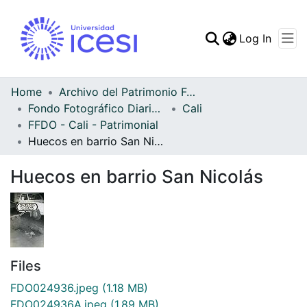
(curren
Log In
Communities & Collec
All of DSpace
Home
Archivo del Patrimonio Fotográfico y Fílmico del Valle del Cauca
Fondo Fotográfico Diario Occidente
Cali
Statistics
FFDO - Cali - Patrimonial
Huecos en barrio San Nicolás
Huecos en barrio San Nicolás
Files
FDO024936.jpeg
(1.18 MB)
FDO024936A.jpeg
(1.89 MB)