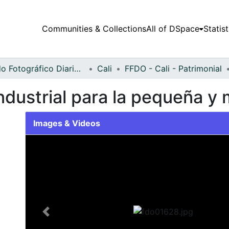
Communities & Collections
All of DSpace
Statist
Fondo Fotográfico Diario Occidente
Cali
FFDO - Cali - Patrimonial
dustrial para la pequeña y 
Images & Videos
Slide 1 of 1
Previous