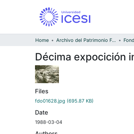
Home
Archivo del Patrimonio Fotográfico y Fílmico del Valle del Cauca
Décima expocición in
Files
fdo01628.jpg
(695.87 KB)
Date
1988-03-04
Authors