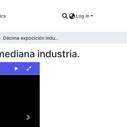
ics
Log In
Décima expocición industrial para la pequeña y mediana industria.
mediana industria.
Next