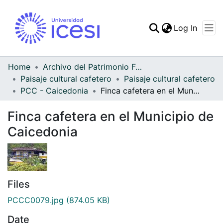
(curren
Log In
Communities & Collec
All of DSpace
Home
Archivo del Patrimonio Fotográfico y Fílmico del Valle del Cauca
Paisaje cultural cafetero
Paisaje cultural cafetero
Statistics
PCC - Caicedonia
Finca cafetera en el Municipio de Caicedonia
Finca cafetera en el Municipio de
Caicedonia
Files
PCCC0079.jpg
(874.05 KB)
Date