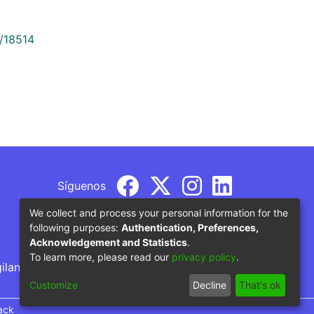
9/18514
Síguenos
We collect and process your personal information for the
following purposes:
Authentication, Preferences,
Acknowledgement and Statistics
.
To learn more, please read our
privacy policy
.
gilancia por parte del Ministerio de Educación
Customize
Decline
That's ok
ack