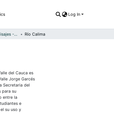
ics
Log In
APFFVC - Los Paisajes - Patrimonial
Río Calima
Valle del Cauca es
Valle Jorge Garcés
a Secretaria del
s para su
 entre la
tudiantes e
 el su uso y