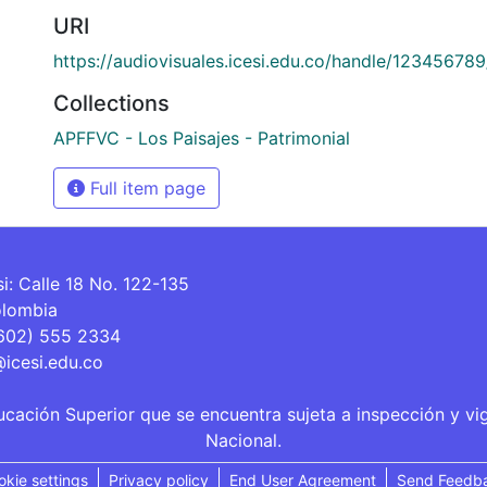
URI
https://audiovisuales.icesi.edu.co/handle/12345678
Collections
APFFVC - Los Paisajes - Patrimonial
Full item page
si: Calle 18 No. 122-135
olombia
(602) 555 2334
@icesi.edu.co
ucación Superior que se encuentra sujeta a inspección y vi
Nacional.
okie settings
Privacy policy
End User Agreement
Send Feedb