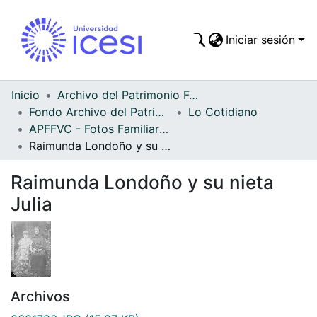
Iniciar sesión
Comunidades
Todo DSpace
Inicio
Archivo del Patrimonio Fotográfico y Fílmico del Valle del Cauca
Fondo Archivo del Patrimonio Fotográfico y Fílmico del Valle del Cauca
Lo Cotidiano
Estadísticas
APFFVC - Fotos Familiares - Patrimonial
Raimunda Londoño y su nieta Julia
Raimunda Londoño y su nieta
Julia
Archivos