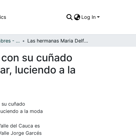
ics
Log In
APFFVC - Costumbres - Patrimonial
Las hermanas Maria Delfira y Luz Alba Cabezas, con su cuñado Rodolfo Bastidas, de caminata por el Paseo Bolivar, luciendo a la moda con sus mejores trajes
, con su cuñado
r, luciendo a la
n su cuñado
 luciendo a la moda
Valle del Cauca es
Valle Jorge Garcés