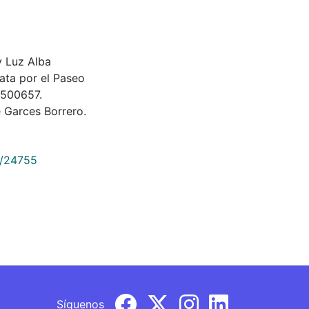
 y Luz Alba
ata por el Paseo
 500657.
 Garces Borrero.
9/24755
Síguenos