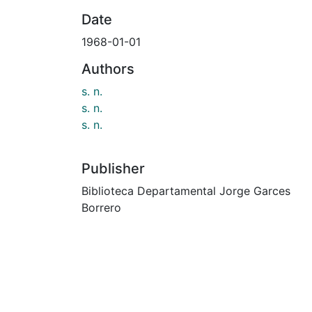
Date
1968-01-01
Authors
s. n.
s. n.
s. n.
Publisher
Biblioteca Departamental Jorge Garces
Borrero