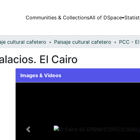
Communities & Collections
All of DSpace
Statist
aje cultural cafetero
Paisaje cultural cafetero
PCC - El
lacios. El Cairo
Images & Videos
Slide 1 of 1
Previous