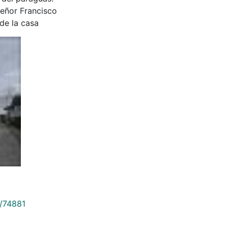
señor Francisco
 de la casa
9/74881