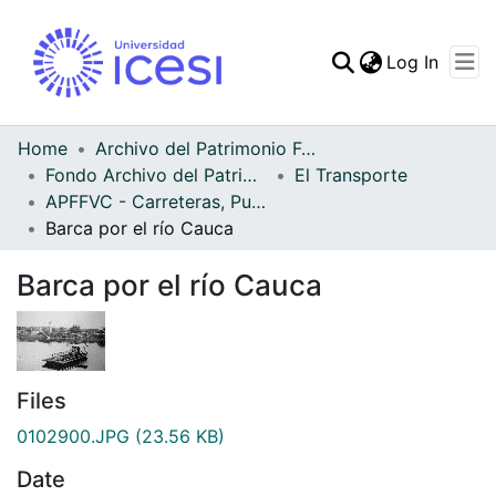
(curren
Log In
Communities & Collec
All of DSpace
Home
Archivo del Patrimonio Fotográfico y Fílmico del Valle del Cauca
Fondo Archivo del Patrimonio Fotográfico y Fílmico del Valle del Cauca
El Transporte
Statistics
APFFVC - Carreteras, Puentes - Patrimonial
Barca por el río Cauca
Barca por el río Cauca
Files
0102900.JPG
(23.56 KB)
Date