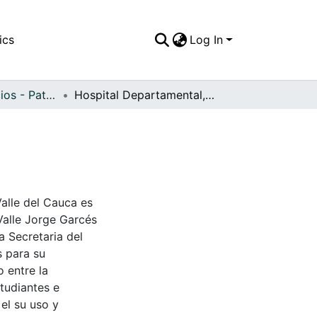
ics
Log In
APFFVC - Edificios - Patrimonial
Hospital Departamental, Cali, 1954
Valle del Cauca es
Valle Jorge Garcés
a Secretaria del
s para su
 entre la
tudiantes e
 el su uso y