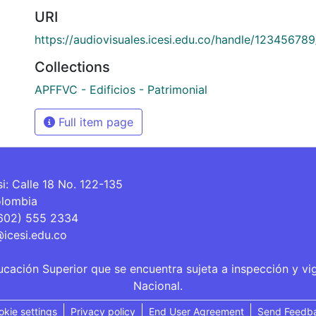
URI
https://audiovisuales.icesi.edu.co/handle/12345678
Collections
APFFVC - Edificios - Patrimonial
Full item page
si: Calle 18 No. 122-135
olombia
(602) 555 2334
@icesi.edu.co
ucación Superior que se encuentra sujeta a inspección y vi
Nacional.
okie settings
Privacy policy
End User Agreement
Send Feedb