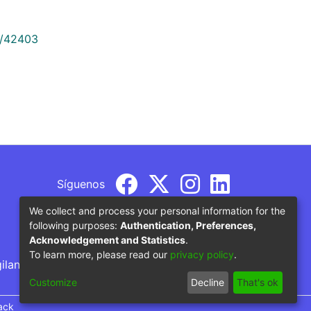
9/42403
Síguenos
We collect and process your personal information for the
following purposes:
Authentication, Preferences,
Acknowledgement and Statistics
.
To learn more, please read our
privacy policy
.
gilancia por parte del Ministerio de Educación
Customize
Decline
That's ok
ack