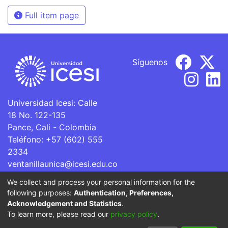
Full item page
Síguenos
Universidad Icesi: Calle
18 No. 122-135
Pance, Cali - Colombia
Teléfono: +57 (602) 555
2334
ventanillaunica@icesi.edu.co
We collect and process your personal information for the
La Universidad Icesi es una Institución de Educación
following purposes:
Authentication, Preferences,
Superior que se encuentra sujeta a inspección y vigilancia
Acknowledgement and Statistics
.
por parte del Ministerio de Educación Nacional.
To learn more, please read our
privacy policy
.