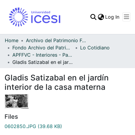
(curren
Log In
Communities & Collec
All of DSpace
Home
Archivo del Patrimonio Fotográfico y Fílmico del Valle del Cauca
Fondo Archivo del Patrimonio Fotográfico y Fílmico del Valle del Cauca
Lo Cotidiano
Statistics
APFFVC - Interiores - Patrimonial
Gladis Satizabal en el jardín interior de la casa materna
Gladis Satizabal en el jardín
interior de la casa materna
Files
0602850.JPG
(39.68 KB)