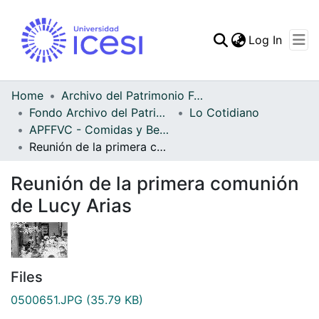
(curren
Log In
Communities & Collec
All of DSpace
Home
Archivo del Patrimonio Fotográfico y Fílmico del Valle del Cauca
Fondo Archivo del Patrimonio Fotográfico y Fílmico del Valle del Cauca
Lo Cotidiano
Statistics
APFFVC - Comidas y Bebidas - Patrimonial
Reunión de la primera comunión de Lucy Arias
Reunión de la primera comunión
de Lucy Arias
Files
0500651.JPG
(35.79 KB)