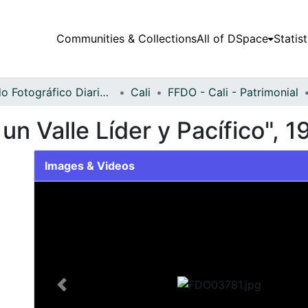
Communities & Collections
All of DSpace
Statist
Fondo Fotográfico Diario Occidente
Cali
FFDO - Cali - Patrimonial
un Valle Líder y Pacífico", 1
Images & Videos
Slide 1 of 1
Previous