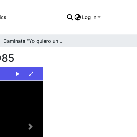
ics
Log In
Caminata "Yo quiero un Valle Líder y Pacífico", 1985
985
Next