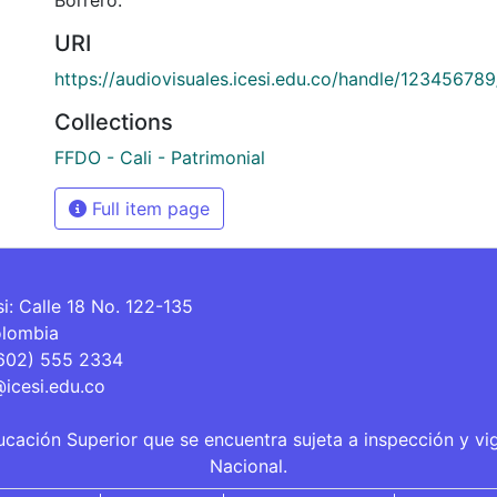
URI
https://audiovisuales.icesi.edu.co/handle/12345678
Collections
FFDO - Cali - Patrimonial
Full item page
si: Calle 18 No. 122-135
olombia
(602) 555 2334
@icesi.edu.co
ucación Superior que se encuentra sujeta a inspección y vi
Nacional.