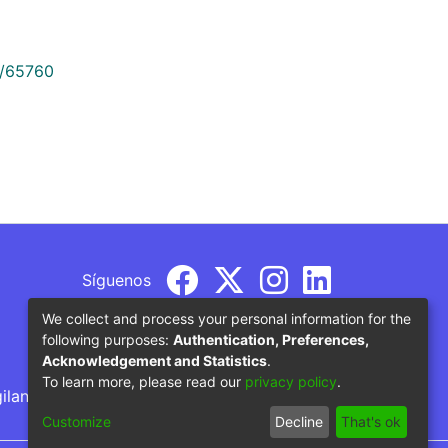
9/65760
Síguenos
We collect and process your personal information for the
following purposes:
Authentication, Preferences,
Acknowledgement and Statistics
.
To learn more, please read our
privacy policy
.
gilancia por parte del Ministerio de Educación
Customize
Decline
That's ok