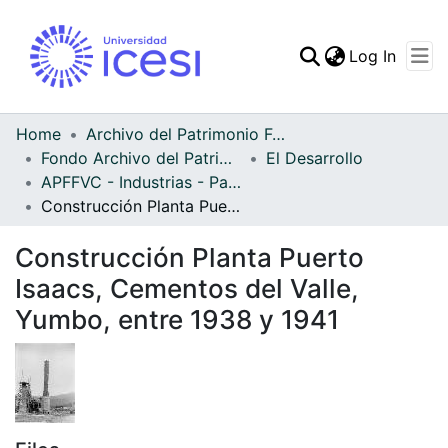
(curren
Log In
Communities & Collec
All of DSpace
Home
Archivo del Patrimonio Fotográfico y Fílmico del Valle del Cauca
Fondo Archivo del Patrimonio Fotográfico y Fílmico del Valle del Cauca
El Desarrollo
Statistics
APFFVC - Industrias - Patrimonial
Construcción Planta Puerto Isaacs, Cementos del Valle, Yumbo, entre 1938 y 1941
Construcción Planta Puerto
Isaacs, Cementos del Valle,
Yumbo, entre 1938 y 1941