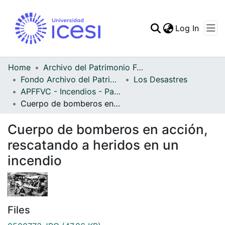
(curren
Log In
Communities & Collec
All of DSpace
Home
Archivo del Patrimonio Fotográfico y Fílmico del Valle del Cauca
Fondo Archivo del Patrimonio Fotográfico y Fílmico del Valle del Cauca
Los Desastres
Statistics
APFFVC - Incendios - Patrimonial
Cuerpo de bomberos en acción, rescatando a heridos en un incendio
Cuerpo de bomberos en acción,
rescatando a heridos en un
incendio
Files