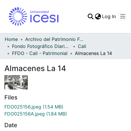
(curren
Log In
Communities & Collec
All of DSpace
Home
Archivo del Patrimonio Fotográfico y Fílmico del Valle del Cauca
Fondo Fotográfico Diario Occidente
Cali
Statistics
FFDO - Cali - Patrimonial
Almacenes La 14
Almacenes La 14
Files
FDO025156.jpeg
(1.54 MB)
FDO025156A.jpeg
(1.84 MB)
Date