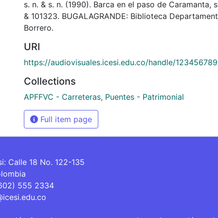
s. n. & s. n. (1990). Barca en el paso de Caramanta, 
& 101323. BUGALAGRANDE: Biblioteca Departament
Borrero.
URI
https://audiovisuales.icesi.edu.co/handle/12345678
Collections
APFFVC - Carreteras, Puentes - Patrimonial
Full item page
si: Calle 18 No. 122-135
olombia
(602) 555 2334
@icesi.edu.co