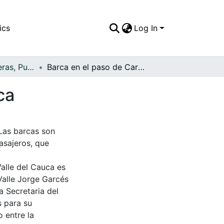
ics
Log In
APFFVC - Carreteras, Puentes - Patrimonial
Barca en el paso de Caramanta, sobre el río Cauca
ca
 Las barcas son
asajeros, que
Valle del Cauca es
Valle Jorge Garcés
a Secretaria del
s para su
 entre la