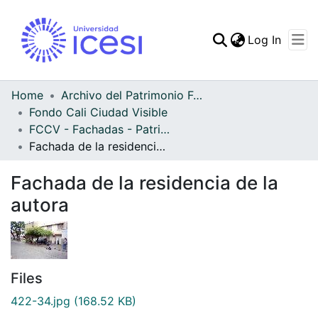
(curren
Log In
Communities & Collec
All of DSpace
Home
Archivo del Patrimonio Fotográfico y Fílmico del Valle del Cauca
Fondo Cali Ciudad Visible
Statistics
FCCV - Fachadas - Patrimonial
Fachada de la residencia de la autora
Fachada de la residencia de la
autora
Files
422-34.jpg
(168.52 KB)