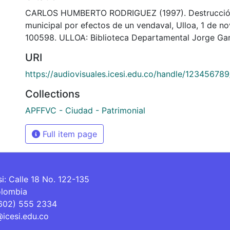
CARLOS HUMBERTO RODRIGUEZ (1997). Destrucción
municipal por efectos de un vendaval, Ulloa, 1 de n
100598. ULLOA: Biblioteca Departamental Jorge Gar
URI
https://audiovisuales.icesi.edu.co/handle/12345678
Collections
APFFVC - Ciudad - Patrimonial
Full item page
si: Calle 18 No. 122-135
olombia
(602) 555 2334
@icesi.edu.co