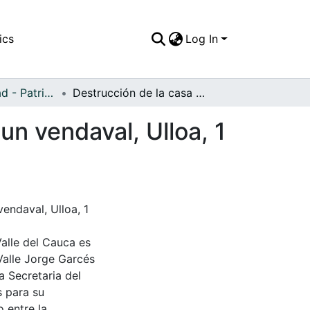
ics
Log In
APFFVC - Ciudad - Patrimonial
Destrucción de la casa municipal por efectos de un vendaval, Ulloa, 1 de noviembre de 1997
un vendaval, Ulloa, 1
endaval, Ulloa, 1
Valle del Cauca es
Valle Jorge Garcés
a Secretaria del
s para su
 entre la