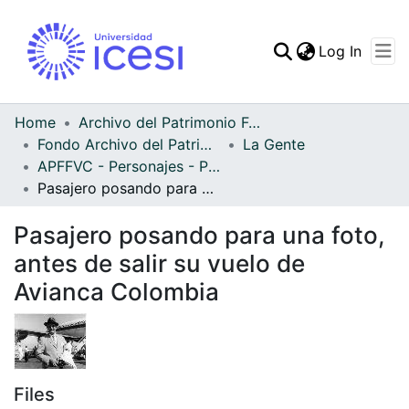
(curren
Log In
Communities & Collec
All of DSpace
Home
Archivo del Patrimonio Fotográfico y Fílmico del Valle del Cauca
Fondo Archivo del Patrimonio Fotográfico y Fílmico del Valle del Cauca
La Gente
Statistics
APFFVC - Personajes - Patrimonial
Pasajero posando para una foto, antes de salir su vuelo de Avianca Colombia
Pasajero posando para una foto,
antes de salir su vuelo de
Avianca Colombia
Files