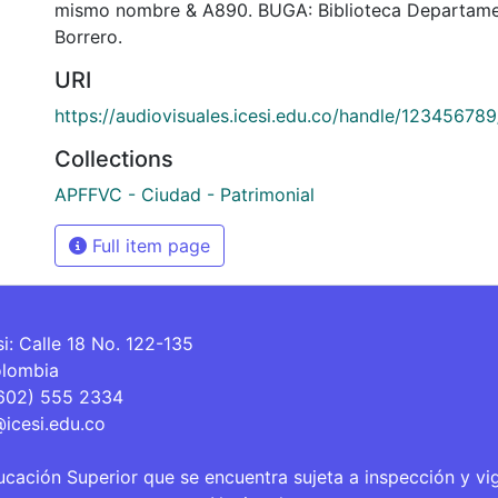
mismo nombre & A890. BUGA: Biblioteca Departame
Borrero.
URI
https://audiovisuales.icesi.edu.co/handle/12345678
Collections
APFFVC - Ciudad - Patrimonial
Full item page
si: Calle 18 No. 122-135
olombia
(602) 555 2334
@icesi.edu.co
ucación Superior que se encuentra sujeta a inspección y vi