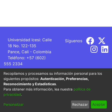
Universidad Icesi: Calle
Síguenos
18 No. 122-135
Pance, Cali - Colombia
Teléfono: +57 (602)
555 2334
ventanillaunica@icesi.edu.co
Recopilamos y procesamos su información personal para los
siguientes propósitos:
Autenticación, Preferencias,
La Universidad Icesi es una Institución de Educación
Reconocimiento y Estadísticas
.
Superior que se encuentra sujeta a inspección y vigilancia
Para obtener más información, lea nuestra
política de
por parte del Ministerio de Educación Nacional.
privacidad
.
Cookie
Privacy
End User
Send
Personalizar
Rechazar
Aceptar
settings
policy
Agreement
Feedback