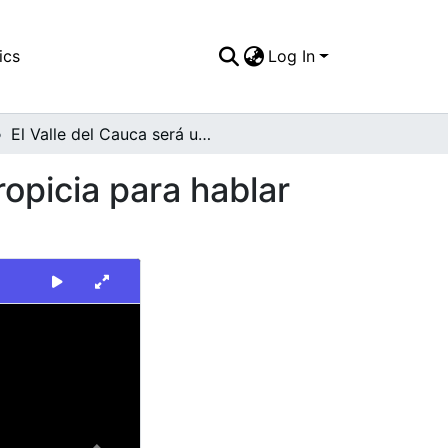
ics
Log In
El Valle del Cauca será una zona de distensión propicia para hablar de Paz
ropicia para hablar