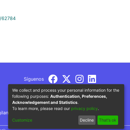
9/62784
Síguenos
We collect and process your personal information for the
following purposes:
Authentication, Preferences,
Acknowledgement and Statistics
.
To learn more, please read our
privacy policy
.
gilancia por parte del Ministerio de Educación
Customize
Decline
That's ok