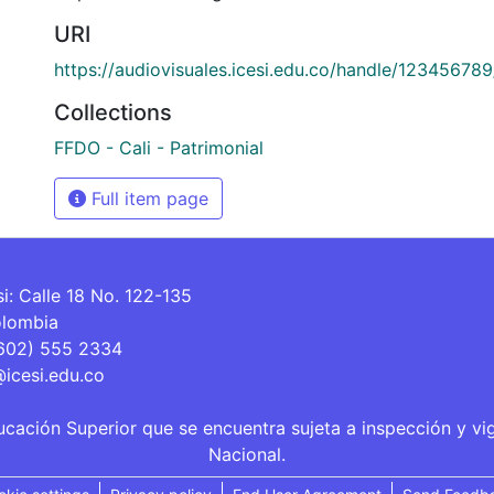
URI
https://audiovisuales.icesi.edu.co/handle/12345678
Collections
FFDO - Cali - Patrimonial
Full item page
si: Calle 18 No. 122-135
olombia
(602) 555 2334
@icesi.edu.co
ucación Superior que se encuentra sujeta a inspección y vi
Nacional.