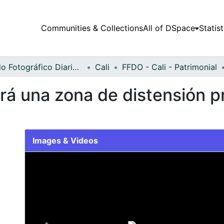
Communities & Collections
All of DSpace
Statist
Fondo Fotográfico Diario Occidente
Cali
FFDO - Cali - Patrimonial
erá una zona de distensión p
Images & Videos
Slide 1 of 1