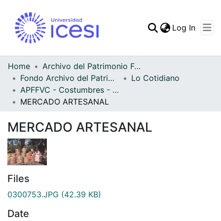
(curren
Log In
Communities & Collec
All of DSpace
Home
Archivo del Patrimonio Fotográfico y Fílmico del Valle del Cauca
Fondo Archivo del Patrimonio Fotográfico y Fílmico del Valle del Cauca
Lo Cotidiano
Statistics
APFFVC - Costumbres - Patrimonial
MERCADO ARTESANAL
MERCADO ARTESANAL
Files
0300753.JPG
(42.39 KB)
Date