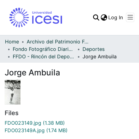
(curren
Log In
Communities & Collec
All of DSpace
Home
Archivo del Patrimonio Fotográfico y Fílmico del Valle del Cauca
Fondo Fotográfico Diario Occidente
Deportes
Statistics
FFDO - Rincón del Deportivo Cali - Patrimonial
Jorge Ambuila
Jorge Ambuila
Files
FDO023149.jpg
(1.38 MB)
FDO023149A.jpg
(1.74 MB)