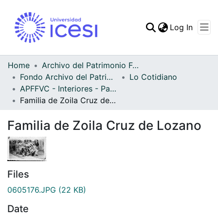
(curren
Log In
Communities & Collec
All of DSpace
Home
Archivo del Patrimonio Fotográfico y Fílmico del Valle del Cauca
Fondo Archivo del Patrimonio Fotográfico y Fílmico del Valle del Cauca
Lo Cotidiano
Statistics
APFFVC - Interiores - Patrimonial
Familia de Zoila Cruz de Lozano
Familia de Zoila Cruz de Lozano
Files
0605176.JPG
(22 KB)
Date