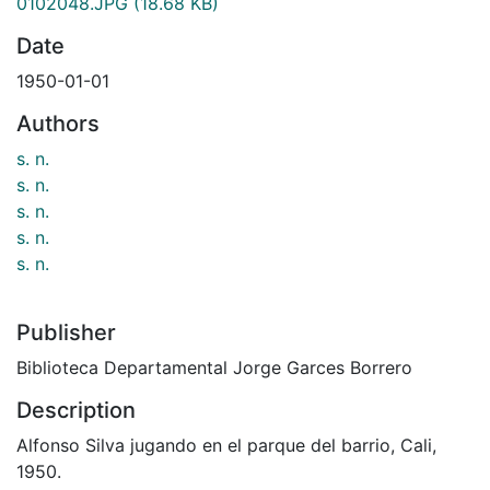
0102048.JPG
(18.68 KB)
Date
1950-01-01
Authors
s. n.
s. n.
s. n.
s. n.
s. n.
Publisher
Biblioteca Departamental Jorge Garces Borrero
Description
Alfonso Silva jugando en el parque del barrio, Cali,
1950.