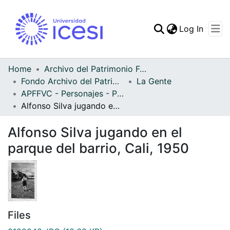
(curren
Log In
Communities & Collec
All of DSpace
Home
Archivo del Patrimonio Fotográfico y Fílmico del Valle del Cauca
Fondo Archivo del Patrimonio Fotográfico y Fílmico del Valle del Cauca
La Gente
Statistics
APFFVC - Personajes - Patrimonial
Alfonso Silva jugando en el parque del barrio, Cali, 1950
Alfonso Silva jugando en el
parque del barrio, Cali, 1950
Files