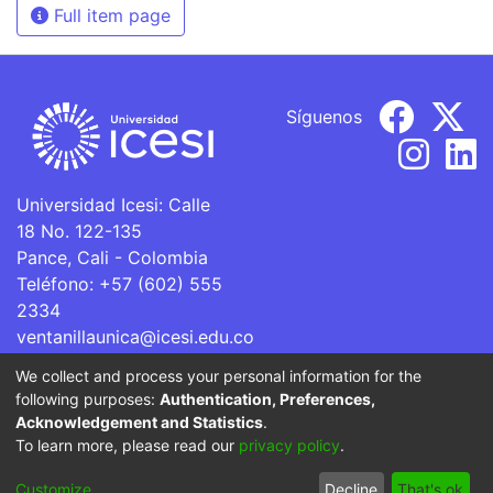
Full item page
Síguenos
Universidad Icesi: Calle
18 No. 122-135
Pance, Cali - Colombia
Teléfono: +57 (602) 555
2334
ventanillaunica@icesi.edu.co
We collect and process your personal information for the
La Universidad Icesi es una Institución de Educación
following purposes:
Authentication, Preferences,
Superior que se encuentra sujeta a inspección y vigilancia
Acknowledgement and Statistics
.
por parte del Ministerio de Educación Nacional.
To learn more, please read our
privacy policy
.
Cookie
Privacy
End User
Send
Customize
Decline
That's ok