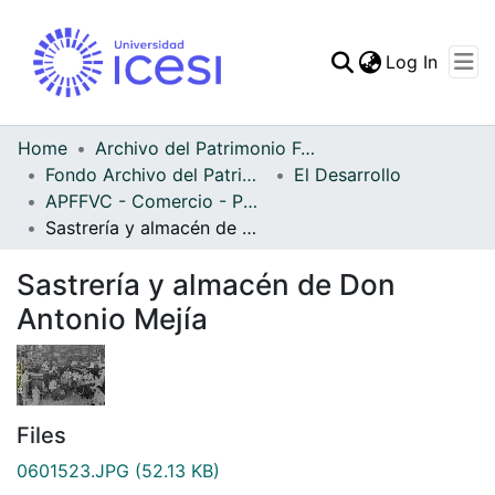
(curren
Log In
Communities & Collec
All of DSpace
Home
Archivo del Patrimonio Fotográfico y Fílmico del Valle del Cauca
Fondo Archivo del Patrimonio Fotográfico y Fílmico del Valle del Cauca
El Desarrollo
Statistics
APFFVC - Comercio - Patrimonial
Sastrería y almacén de Don Antonio Mejía
Sastrería y almacén de Don
Antonio Mejía
Files
0601523.JPG
(52.13 KB)