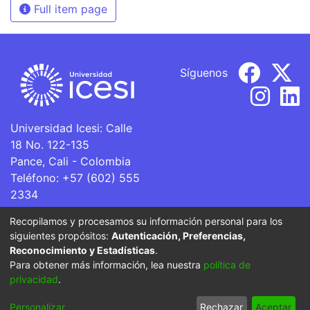
Full item page
Síguenos
Universidad Icesi: Calle
18 No. 122-135
Pance, Cali - Colombia
Teléfono: +57 (602) 555
2334
ventanillaunica@icesi.edu.co
Recopilamos y procesamos su información personal para los
siguientes propósitos:
Autenticación, Preferencias,
La Universidad Icesi es una Institución de Educación
Reconocimiento y Estadísticas
.
Superior que se encuentra sujeta a inspección y vigilancia
Para obtener más información, lea nuestra
política de
por parte del Ministerio de Educación Nacional.
privacidad
.
Cookie
Privacy
End User
Send
Personalizar
Rechazar
Aceptar