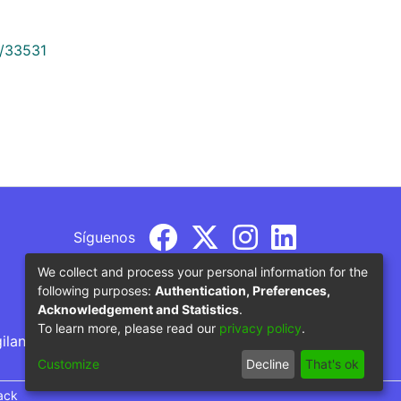
9/33531
Síguenos
We collect and process your personal information for the
following purposes:
Authentication, Preferences,
Acknowledgement and Statistics
.
To learn more, please read our
privacy policy
.
gilancia por parte del Ministerio de Educación
Customize
Decline
That's ok
ack