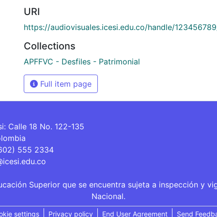
URI
https://audiovisuales.icesi.edu.co/handle/12345678
Collections
APFFVC - Desfiles - Patrimonial
Full item page
si: Calle 18 No. 122-135
olombia
(602) 555 2334
@icesi.edu.co
ucación Superior que se encuentra sujeta a inspección y vi
Nacional.
okie settings
Privacy policy
End User Agreement
Send Feedb