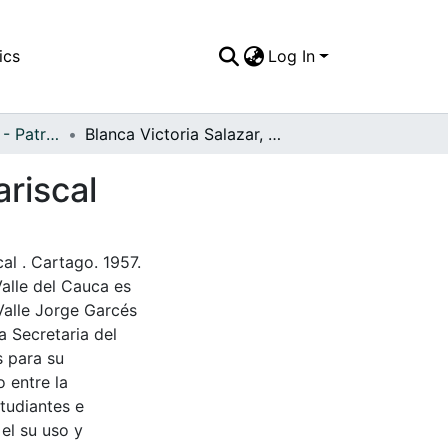
ics
Log In
APFFVC - Desfiles - Patrimonial
Blanca Victoria Salazar, en el desfile del Hotel Mariscal
ariscal
cal . Cartago. 1957.
Valle del Cauca es
Valle Jorge Garcés
a Secretaria del
s para su
 entre la
tudiantes e
 el su uso y