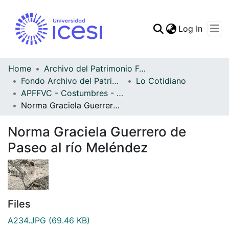
(curren
Log In
Communities & Collec
All of DSpace
Home
Archivo del Patrimonio Fotográfico y Fílmico del Valle del Cauca
Fondo Archivo del Patrimonio Fotográfico y Fílmico del Valle del Cauca
Lo Cotidiano
Statistics
APFFVC - Costumbres - Patrimonial
Norma Graciela Guerrero de Paseo al río Meléndez
Norma Graciela Guerrero de
Paseo al río Meléndez
Files
A234.JPG
(69.46 KB)