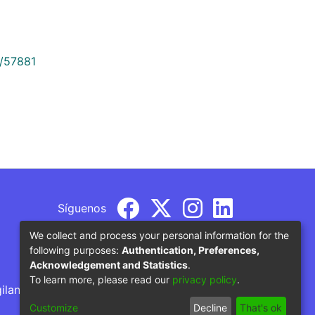
9/57881
Síguenos
We collect and process your personal information for the
following purposes:
Authentication, Preferences,
Acknowledgement and Statistics
.
To learn more, please read our
privacy policy
.
gilancia por parte del Ministerio de Educación
Customize
Decline
That's ok