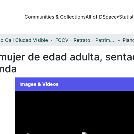
Communities & Collections
All of DSpace
Statist
o Cali Ciudad Visible
FCCV - Retrato - Patrimonial
ujer de edad adulta, sentada
enda
Images & Videos
Slide 1 of 1