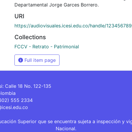
Departamental Jorge Garces Borrero.
URI
https://audiovisuales.icesi.edu.co/handle/12345678
Collections
FCCV - Retrato - Patrimonial
Full item page
si: Calle 18 No. 122-135
olombia
(602) 555 2334
@icesi.edu.co
ucación Superior que se encuentra sujeta a inspección y vi
Nacional.