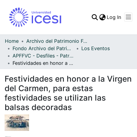
(curren
Log In
Communities & Collec
All of DSpace
Home
Archivo del Patrimonio Fotográfico y Fílmico del Valle del Cauca
Fondo Archivo del Patrimonio Fotográfico y Fílmico del Valle del Cauca
Los Eventos
Statistics
APFFVC - Desfiles - Patrimonial
Festividades en honor a la Virgen del Carmen, para estas festividades se utilizan las balsas decoradas
Festividades en honor a la Virgen
del Carmen, para estas
festividades se utilizan las
balsas decoradas