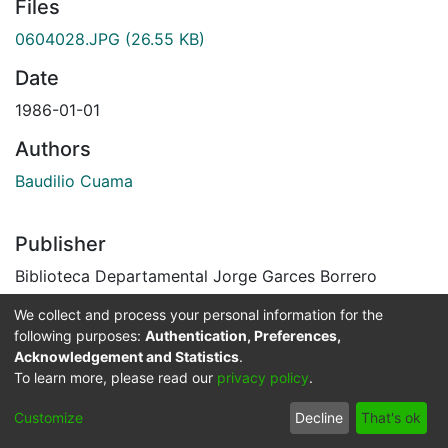
Files
0604028.JPG
(26.55 KB)
Date
1986-01-01
Authors
Baudilio Cuama
Publisher
Biblioteca Departamental Jorge Garces Borrero
Description
We collect and process your personal information for the
following purposes:
Authentication, Preferences,
Festividades en honor a la Virgen del Carmen, para
Acknowledgement and Statistics
.
estas festividades se utilizan las balsas decoradas.
To learn more, please read our
privacy policy
.
Buenaventura, 1986.
El Archivo del Patrimonio Fotográfico y Fílmico del
Customize
Decline
That's ok
Valle del Cauca es responsabilidad de la Biblioteca